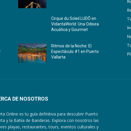
R
R
T
Cirque du Soleil LUDÕ en
VidantaWorld: Una Odisea
In
Acuática y Gourmet
No
To
Ritmos de la Noche: El
y
Espectáculo #1 en Puerto
Pl
Vallarta
ERCA DE NOSOTROS
arta Online es tu guía definitiva para descubrir Puerto
arta y la Bahía de Banderas. Explora con nosotros las
res playas, restaurantes, tours, eventos culturales y