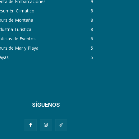
enta de Embarcaciones
9
esumén Climatico
8
ours de Montaña
8
dustria Turística
8
ticias de Eventos
6
urs de Mar y Playa
5
ayas
5
SÍGUENOS