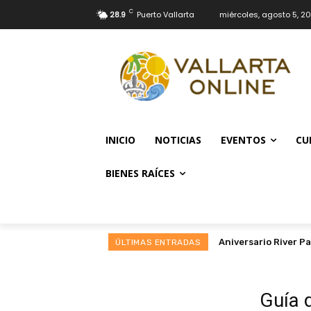
C
28.9
Puerto Vallarta
miércoles, agosto 5, 2
INICIO
NOTICIAS
EVENTOS
CU
BIENES RAÍCES
Aniversario River Park 
Mapa del Visitante
ÚLTIMAS ENTRADAS
Guía 