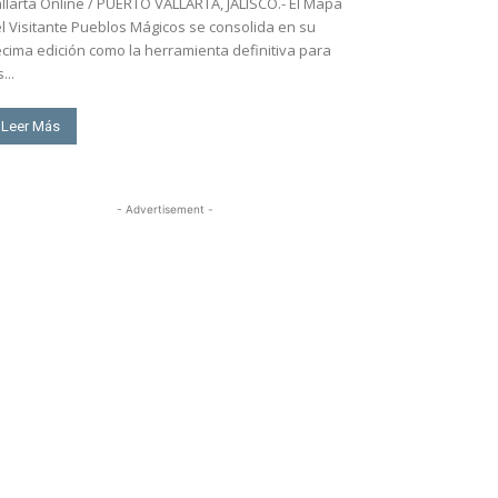
llarta Online / PUERTO VALLARTA, JALISCO.- El Mapa
l Visitante Pueblos Mágicos se consolida en su
cima edición como la herramienta definitiva para
...
Leer Más
- Advertisement -