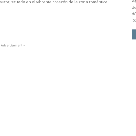
Va
utor, situada en el vibrante corazón de la zona romántica.
de
dé
los
 Advertisement -