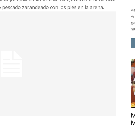
co pescado zarandeado con los pies en la arena.
Va
An
ga
mu
M
M