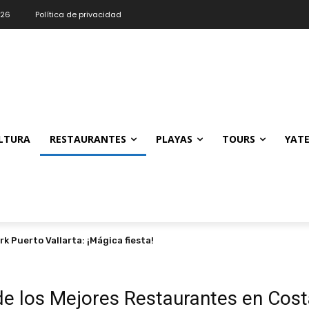
026
Política de privacidad
LTURA
RESTAURANTES
PLAYAS
TOURS
YAT
Puerto Vallarta: ¡Mágica fiesta!
 Pueblos Mágicos
de los Mejores Restaurantes en Cost