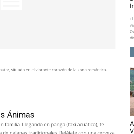
I
El
vi
Oc
di
utor, situada en el vibrante corazón de la zona romántica.
as Ánimas
A
en familia. Llegando en panga (taxi acuático), te
V
a de palapas tradicionales. Relájate con una cerveza