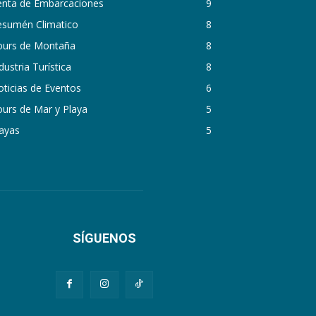
enta de Embarcaciones
9
esumén Climatico
8
ours de Montaña
8
dustria Turística
8
ticias de Eventos
6
urs de Mar y Playa
5
ayas
5
SÍGUENOS