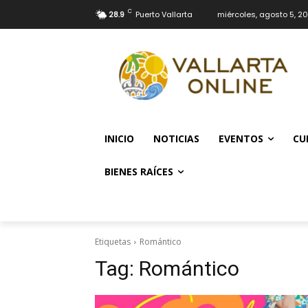
C
28.9
Puerto Vallarta
miércoles, agosto 5, 2
INICIO
NOTICIAS
EVENTOS
CU
BIENES RAÍCES
Etiquetas
Romántico
Tag:
Romántico