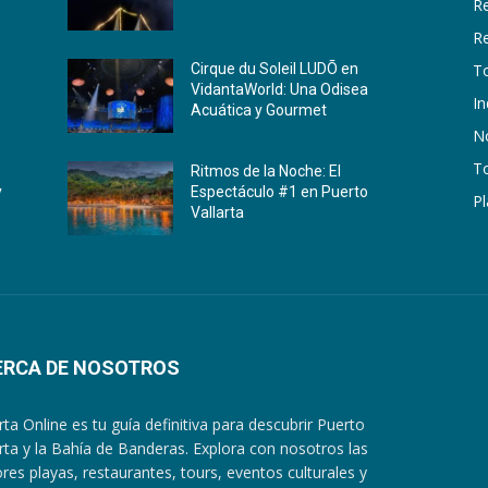
R
R
T
Cirque du Soleil LUDÕ en
VidantaWorld: Una Odisea
In
Acuática y Gourmet
No
To
Ritmos de la Noche: El
y
Espectáculo #1 en Puerto
Pl
Vallarta
ERCA DE NOSOTROS
arta Online es tu guía definitiva para descubrir Puerto
arta y la Bahía de Banderas. Explora con nosotros las
res playas, restaurantes, tours, eventos culturales y